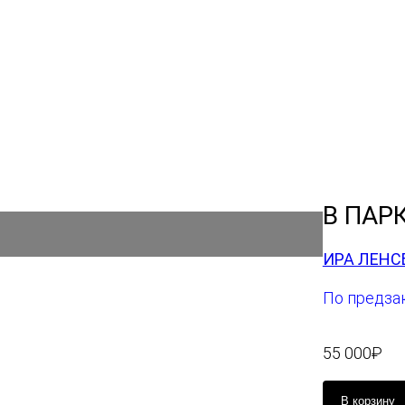
В ПАР
ИРА ЛЕНС
По предза
55 000
₽
К
В корзину