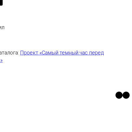
ил
аталога:
Проект «Самый темный час перед
»
https
htt