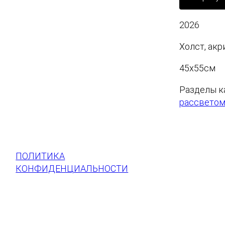
о
л
2026
и
ч
Холст, акр
е
с
45х55см
т
Разделы к
в
рассветом
о
т
о
в
а
ПОЛИТИКА
р
КОНФИДЕНЦИАЛЬНОСТИ
а
В
п
а