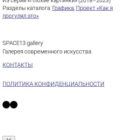
Из серии «Плохие картинки» (2018–2023)
в
Разделы каталога:
Графика
, 
Проект «Как я
о
прогулял это»
т
о
в
а
SPACE13 gallery
р
Галерея современного искусства
а
З
КОНТАКТЫ
ы
р
ПОЛИТИКА КОНФИДЕНЦИАЛЬНОСТИ
ь
https://t.me/space13_gallery
https://vk.com/space13gallery