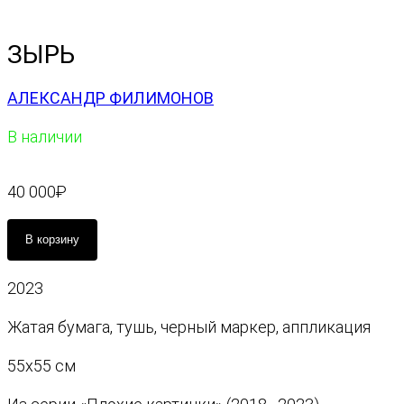
ЗЫРЬ
АЛЕКСАНДР ФИЛИМОНОВ
В наличии
40 000
₽
К
В корзину
о
л
2023
и
ч
Жатая бумага, тушь, черный маркер, аппликация
е
с
55х55 см
т