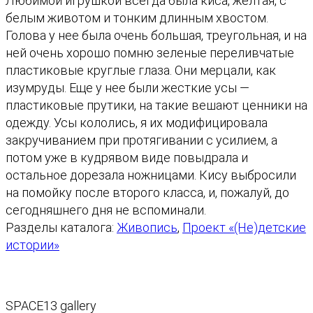
Любимой игрушкой всегда была киса, желтая, с
в
белым животом и тонким длинным хвостом.
о
Голова у нее была очень большая, треугольная, и на
т
ней очень хорошо помню зеленые переливчатые
о
пластиковые круглые глаза. Они мерцали, как
в
изумруды. Еще у нее были жесткие усы —
а
пластиковые прутики, на такие вешают ценники на
р
одежду. Усы кололись, я их модифицировала
а
закручиванием при протягивании с усилием, а
Л
потом уже в кудрявом виде повыдрала и
ю
остальное дорезала ножницами. Кису выбросили
б
на помойку после второго класса, и, пожалуй, до
и
сегодняшнего дня не вспоминали.
т
Разделы каталога:
Живопись
, 
Проект «(Не)детские
е
истории»
л
ь
з
а
SPACE13 gallery