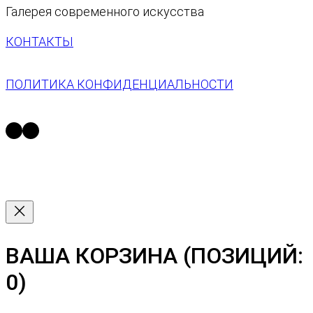
к
Галерея современного искусства
а
т
КОНТАКТЫ
о
в
ПОЛИТИКА КОНФИДЕНЦИАЛЬНОСТИ
https://t.me/space13_gallery
https://vk.com/space13gallery
ВАША КОРЗИНА
(ПОЗИЦИЙ:
0)