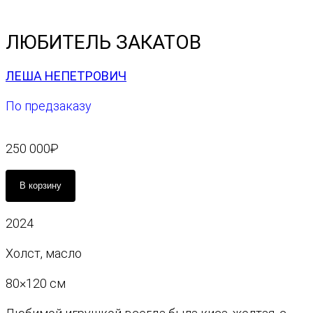
ЛЮБИТЕЛЬ ЗАКАТОВ
ЛЕША НЕПЕТРОВИЧ
По предзаказу
250 000
₽
К
В корзину
о
л
2024
и
ч
Холст, масло
е
с
80×120 см
т