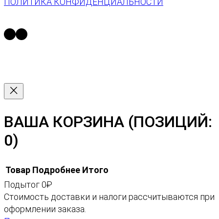
ПОЛИТИКА КОНФИДЕНЦИАЛЬНОСТИ
а
с
https://t.me/space13_gallery
https://vk.com/space13gallery
к
и
ВАША КОРЗИНА
(ПОЗИЦИЙ:
0)
Товар
Подробнее
Итого
Подытог
0₽
ТОВАРЫ
Стоимость доставки и налоги рассчитываются при
оформлении заказа.
В