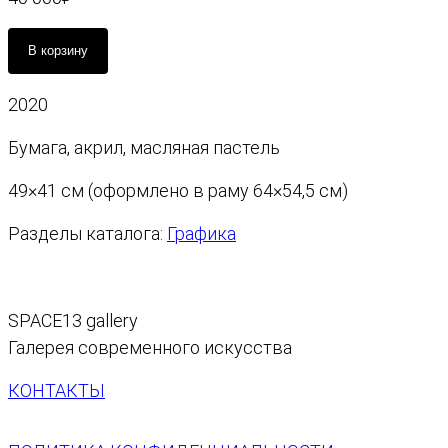
К
В корзину
о
л
2020
и
ч
Бумага, акрил, масляная пастель
е
с
49×41 см (оформлено в раму 64×54,5 см)
т
Разделы каталога:
Графика
в
о
т
о
SPACE13 gallery
в
Галерея современного искусства
а
р
КОНТАКТЫ
а
М