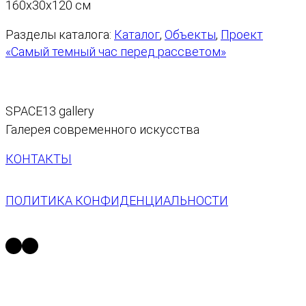
с
160x30x120 см
т
Разделы каталога:
Каталог
, 
Объекты
, 
Проект
в
«Самый темный час перед рассветом»
о
т
о
в
SPACE13 gallery
а
Галерея современного искусства
р
а
КОНТАКТЫ
Н
а
ПОЛИТИКА КОНФИДЕНЦИАЛЬНОСТИ
в
у
https://t.me/space13_gallery
https://vk.com/space13gallery
х
о
д
о