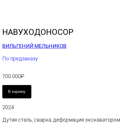
НАВУХОДОНОСОР
ВИЛЬГЕНИЙ МЕЛЬНИКОВ
По предзаказу
700 000
₽
К
В корзину
о
л
2024
и
ч
Дутая сталь, сварка, деформация экскаватором
е