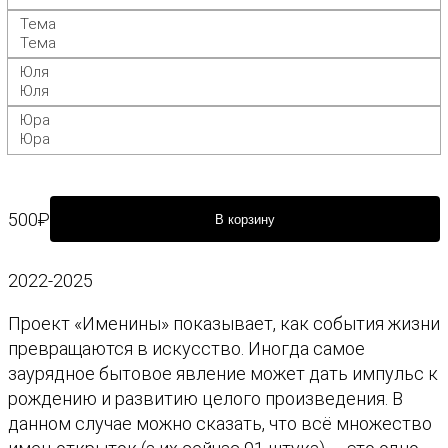
Тема
Тема
Юля
Юля
Юра
Юра
500
₽
В корзину
К
о
2022-2025
л
и
Проект «Именины» показывает, как события жизни
ч
превращаются в искусство. Иногда самое
е
заурядное бытовое явление может дать импульс к
с
рождению и развитию целого произведения. В
т
данном случае можно сказать, что всё множество
в