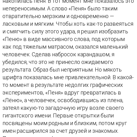
накопилась пеня. В тот момент мне показалось это
е
непереносимым. А слово «Пеня» было таким
н
отвратительно мерзким и одновременно —
и
ласковым и мягким. Чтобы хоть как-то развеяться
н
и смягчить силу этого удара, я решил изобразить
ы
«Пеню» в виде массивного слова, под которым
"
как под тяжелым матрасом, оказался маленький
человечек. Сделав набросок карандашом, я
убедился, что это не принесло ожидаемого
результата. Образ был неприятным. Но мякоть
шрифта показалась мне привлекательной. В какой-
то момент в результате недолгих графических
экспериментов, «Пеня» вдруг превратилась в
«Лёню», а человечек, освободившись из плена,
затеял какую-то загадочную игру возле своего
гигантского имени. Первые открытки были
посвящены моим родным и близким, потом круг
имен расширился за счет друзей и знакомых.