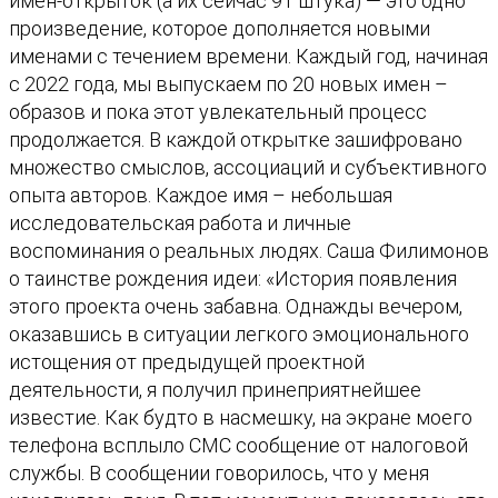
имен-открыток (а их сейчас 91 штука) — это одно
о
произведение, которое дополняется новыми
т
именами с течением времени. Каждый год, начиная
о
с 2022 года, мы выпускаем по 20 новых имен –
в
образов и пока этот увлекательный процесс
а
продолжается. В каждой открытке зашифровано
р
множество смыслов, ассоциаций и субъективного
а
опыта авторов. Каждое имя – небольшая
О
исследовательская работа и личные
т
воспоминания о реальных людях. Саша Филимонов
к
о таинстве рождения идеи: «История появления
р
этого проекта очень забавна. Однажды вечером,
ы
оказавшись в ситуации легкого эмоционального
т
истощения от предыдущей проектной
к
деятельности, я получил принеприятнейшее
и
известие. Как будто в насмешку, на экране моего
"
телефона всплыло СМС сообщение от налоговой
И
службы. В сообщении говорилось, что у меня
м