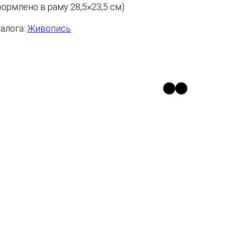
формлено в раму 28,5×23,5 см)
алога:
Живопись
https://t.m
https://v