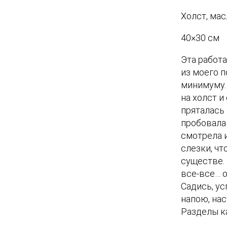
ч
Холст, мас
е
с
40×30 см
т
Эта работа
в
из моего п
о
минимуму.
т
на холст и
о
пряталась 
в
пробовала 
а
смотрела 
р
слезки, ч
а
существе.
С
все-все… о
о
Садись, ус
ф
напою, нас
и
Разделы к