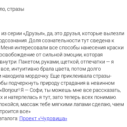
ло, стразы
 из серии «Друзья», да, это друзья, которые вылезли
одсознания. Доля сознательности тут сведена к
 Меня интересовали все способы нанесения краски
 освобождение от сильной эмоции, которая
внутри. Пакетом, руками, щеткой, отпечатки — я
все, интуитивно брала цвета, потом долго
и находила мордочку. Еще приклеивала стразы-
тобы подчеркнуть природу страдания в невинном
«Bonjour! Я — Софи, ты можешь мне все рассказать,
х и натерпелась я тут, зато теперь всех понимаю.
покойся, массаж тебе мягкими лапами сделаю, чаем
троится все»
аталога:
Проект «Чудовища»