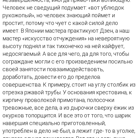
Человек не сведущий подумает: «вот ублюдок
рукожопый», но человек знающий поймет и
простит, потому что чует с какой силой дело
имеет. В Японии мастера практикуют Дзен, а наш
мастер «искусство отчуждения» на невероятную
высоту поднял и так тихонечко на ней кайфует,
недосягаемый. А все для чего, да для того, чтобы
сограждане могли с его произведением посильно
своей занятости повзаимодействовть,
доработать, довести его до пределов
совершенства. К примеру, стоит на углу столбик из
отрезка ржавой трубы. У основания крестовина, к
кирпичу проволокой примотана, полосочки
тревожные, все дела, а из дырочки сверху ёжик из
окурков топорщится. И все это от того, что шарик
навершия специально приготовленный,
употреблен в дело не был, а лежит где- то в уголке,