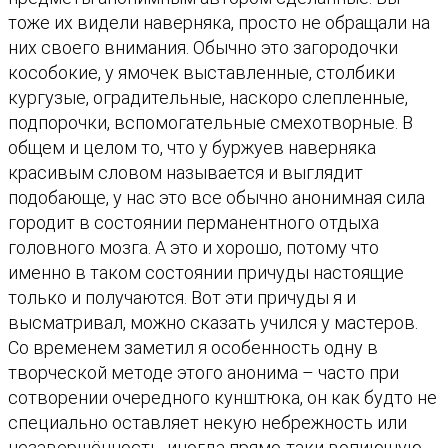
тоже их видели наверняка, просто не обращали на
них своего внимания. Обычно это загородочки
кособокие, у ямочек выставленные, столбики
кургузые, оградительные, наскоро слепленные,
подпорочки, вспомогательные смехотворные. В
общем и целом то, что у буржуев наверняка
красивым словом называется и выглядит
подобающе, у нас это все обычно анонимная сила
городит в состоянии перманентного отдыха
головного мозга. А это и хорошо, потому что
именно в таком состоянии причуды настоящие
только и получаются. Вот эти причуды я и
высматривал, можно сказать учился у мастеров.
Со временем заметил я особенность одну в
творческой методе этого анонима – часто при
сотворении очередного кунштюка, он как будто не
специально оставляет некую небрежность или
незавершённость, иногда прямо-таки вопиющую.