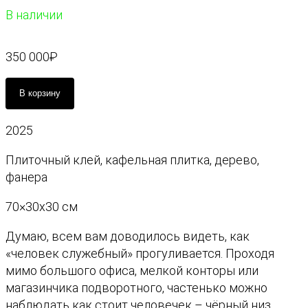
В наличии
350 000
₽
К
В корзину
о
л
2025
и
ч
Плиточный клей, кафельная плитка, дерево,
е
фанера
с
т
70×30х30 см
в
Думаю, всем вам доводилось видеть, как
о
«человек служебный» прогуливается. Проходя
т
мимо большого офиса, мелкой конторы или
о
магазинчика подворотного, частенько можно
в
наблюдать как стоит человечек – чёрный низ,