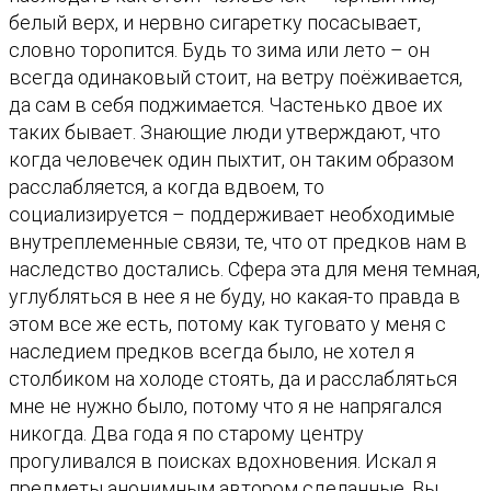
а
белый верх, и нервно сигаретку посасывает,
р
словно торопится. Будь то зима или лето – он
а
всегда одинаковый стоит, на ветру поёживается,
С
да сам в себя поджимается. Частенько двое их
т
таких бывает. Знающие люди утверждают, что
о
когда человечек один пыхтит, он таким образом
л
расслабляется, а когда вдвоем, то
б
социализируется – поддерживает необходимые
и
внутреплеменные связи, те, что от предков нам в
к
наследство достались. Сфера эта для меня темная,
углубляться в нее я не буду, но какая-то правда в
этом все же есть, потому как туговато у меня с
наследием предков всегда было, не хотел я
столбиком на холоде стоять, да и расслабляться
мне не нужно было, потому что я не напрягался
никогда. Два года я по старому центру
прогуливался в поисках вдохновения. Искал я
предметы анонимным автором сделанные. Вы