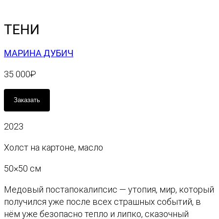
ТЕНИ
МАРИНА ДУБИЧ
35 000
₽
К
Заказать
о
л
2023
и
ч
Холст на картоне, масло
е
с
50×50 см
т
Медовый постапокалипсис — утопия, мир, который
в
получился уже после всех страшных событий, в
о
нём уже безопасно тепло и липко, сказочный
т