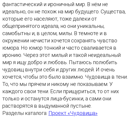
фантастический и ироничный мир. В нём не
о
идеально, он не похож на мир будущего. Существа,
в
которые его населяют, тоже далеки от
а
общепринятого идеала, но они уникальны,
р
самобытны и, в целом, милы. В темноте и в
а
окружении нечисти хочется сохранять чувство
Т
юмора. Но юмор тонкий и часто сваливается в
е
иронию. Через этот милый и такой неидеальный
н
мир я ищу добро и любовь. Пытаюсь полюбить
и
чудовищ внутри себя и других людей. И очень
хочется, чтобы это было взаимно.
Чудовища в тени.
То, что мы прячем и никому не показываем. У
каждого свои тени. Если прищуриться, то от них
только и останутся лица-бусинки, а сами они
растворятся в выдуманной пустыне.
Разделы каталога:
Проект «Чудовища»