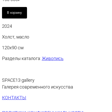
К
В корзину
о
л
2024
и
ч
Холст, масло
е
с
120х90 см
т
Разделы каталога:
Живопись
в
о
т
о
SPACE13 gallery
в
Галерея современного искусства
а
р
КОНТАКТЫ
а
Ц