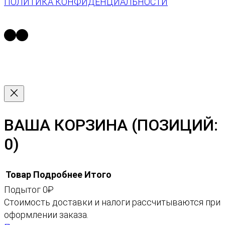
ПОЛИТИКА КОНФИДЕНЦИАЛЬНОСТИ
в
е
https://t.me/space13_gallery
https://vk.com/space13gallery
т
ы
ВАША КОРЗИНА
(ПОЗИЦИЙ:
0)
Товар
Подробнее
Итого
Подытог
0₽
ТОВАРЫ
Стоимость доставки и налоги рассчитываются при
оформлении заказа.
В