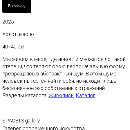
К
В корзину
о
л
2025
и
ч
Холст, масло
е
с
40×40 см
т
Мы живём в мире, где новости множатся до такой
в
степени, что теряют свою первоначальную форму,
о
превращаясь в абстрактный шум. В этом шуме
т
человек пытается найти себя, но находит лишь
о
бесконечное эхо собственных отражений.
в
Разделы каталога:
Живопись
, 
Каталог
а
р
а
Э
SPACE13 gallery
х
Галерея современного искусства