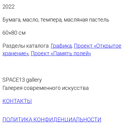
л
2022
и
ч
Бумага, масло, темпера, масляная пастель
е
с
60×80 см
т
Разделы каталога:
Графика
, 
Проект «Открытое
в
хранение»
, 
Проект «Память полей»
о
т
о
в
SPACE13 gallery
а
Галерея современного искусства
р
а
КОНТАКТЫ
П
е
ПОЛИТИКА КОНФИДЕНЦИАЛЬНОСТИ
й
з