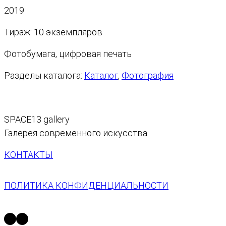
а
2019
и
п
ч
а
Тираж: 10 экземпляров
е
з
с
Фотобумага, цифровая печать
о
т
н
в
Разделы каталога:
Каталог
, 
Фотография
ц
о
е
т
н
о
:
SPACE13 gallery
в
1
Галерея современного искусства
а
0
р
КОНТАКТЫ
0
а
0
Д
0
ПОЛИТИКА КОНФИДЕНЦИАЛЬНОСТИ
З
₽
Е
–
Н
https://t.me/space13_gallery
https://vk.com/space13gallery
4
№