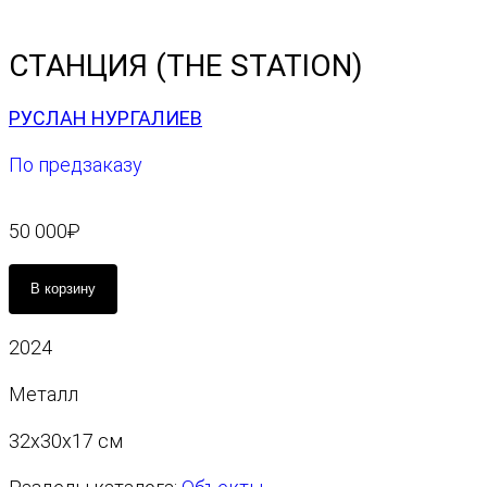
СТАНЦИЯ (THE STATION)
РУСЛАН НУРГАЛИЕВ
По предзаказу
50 000
₽
К
В корзину
о
л
2024
и
ч
Металл
е
с
32x30x17 cм
т