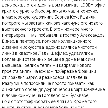
день рождаются идеи: в дом команды LOBBY, офис
о
архитектурного бюро Арианы Ахмад и, конечно,
т
в мастерскую художника Бориса Кочейшвили,
о
которого мы застали как раз накануне его нового
в
выставочного проекта. В этом номере много
а
интерьеров — мы побывали в гостях у Александры
р
Винер, в пентхаусе, полном коллекционного
а
дизайна и искусства, вдохновлялись чистотой
Ж
линий в квартире Лады Шефлер, удивлялись
у
коллекции старинных вещей в доме Максима
р
Бывшева. Грелись теплыми кадрами нового
н
проекта виллы на южном побережье Франции
а
от Ираклия Зария, а режиссера Владилена
л
Разгулина попросили не просто показать, как
W
он живет в своей двухуровневой квартире-ячейке
o
в доме-коммуне на Гоголевском бульваре,
L
но и сфотографировать ее для нас. Кроме того,
№
ищите на страницах номера большой гид
1