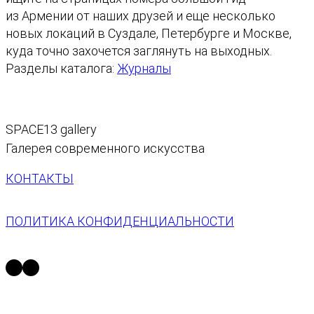
из Армении от наших друзей и еще несколько
1
новых локаций в Суздале, Петербурге и Москве,
|
куда точно захочется заглянуть на выходных.
О
Разделы каталога:
Журналы
с
е
н
ь
SPACE13 gallery
2
Галерея современного искусства
0
2
КОНТАКТЫ
5
ПОЛИТИКА КОНФИДЕНЦИАЛЬНОСТИ
https://t.me/space13_gallery
https://vk.com/space13gallery