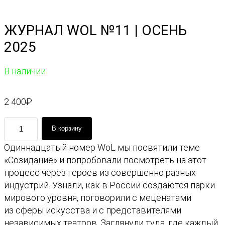
ЖУРНАЛ WOL №11 | ОСЕНЬ
2025
В наличии
2 400
₽
К
В корзину
о
Одиннадцатый номер WoL мы посвятили теме
л
«Созидание» и попробовали посмотреть на этот
и
процесс через героев из совершенно разных
ч
индустрий. Узнали, как в России создаются парки
е
мирового уровня, поговорили с меценатами
с
из сферы искусства и с представителями
т
независимых театров. Заглянули туда, где каждый
в